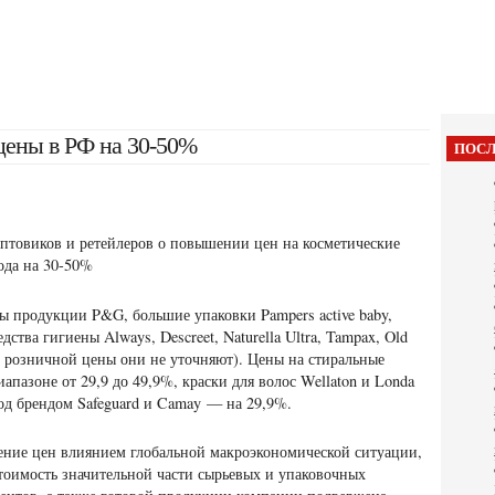
цены в РФ на 30-50%
ПОСЛ
оптовиков и ретейлеров о повышении цен на косметические
ода на 30-50%
цы продукции P&G, большие упаковки Pampers active baby,
едства
гигиены Always, Descreet, Naturella Ultra, Tampax, Old
ер розничной цены они не уточняют). Цены на стиральные
апазоне от 29,9 до 49,9%, краски для волос Wellaton и Londa
од брендом Safeguard и Camay — на 29,9%.
ние цен влиянием глобальной макроэкономической ситуации,
стоимость значительной части сырьевых и упаковочных