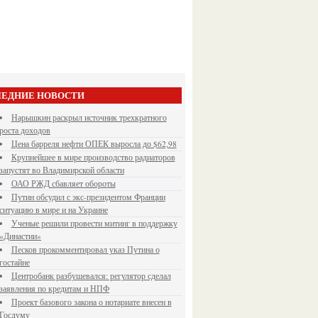
ЕДНИЕ НОВОСТИ
Нарышкин раскрыл источник трехкратного
роста доходов
Цена барреля нефти ОПЕК выросла до $62,98
Крупнейшее в мире производство радиаторов
запустят во Владимирской области
ОАО РЖД сбавляет обороты
Путин обсудил с экс-президентом Франции
ситуацию в мире и на Украине
Ученые решили провести митинг в поддержку
«Династии»
Песков прокомментировал указ Путина о
гостайне
Центробанк разбушевался: регулятор сделал
заявления по кредитам и НПФ
Проект базового закона о нотариате внесен в
Госдуму