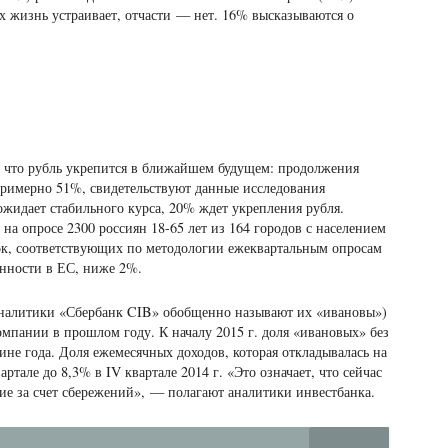
их жизнь устраивает, отчасти — нет. 16% высказываются о
.
, что рубль укрепится в ближайшем будущем: продолжения
римерно 51%, свидетельствуют данные исследования
жидает стабильного курса, 20% ждет укрепления рубля.
на опросе 2300 россиян 18-65 лет из 164 городов с населением
нок, соответствующих по методологии ежеквартальным опросам
енности в ЕС, ниже 2%.
(аналитики «Сбербанк CIB» обобщенно называют их «ивановы»)
мпании в прошлом году. К началу 2015 г. доля «ивановых» без
ине года. Доля ежемесячных доходов, которая откладывалась на
артале до 8,3% в IV квартале 2014 г. «Это означает, что сейчас
ие за счет сбережений», — полагают аналитики инвестбанка.