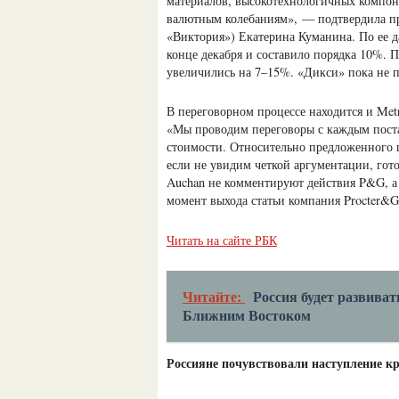
материалов, высокотехнологичных компон
валютным колебаниям», — подтвердила пр
«Виктория») Екатерина Куманина. По ее
конце декабря и составило порядка 10%. 
увеличились на 7–15%. «Дикси» пока не 
В переговорном процессе находится и Me
«Мы проводим переговоры с каждым поста
стоимости. Относительно предложенного 
если не увидим четкой аргументации, гото
Auchan не комментируют действия P&G, а 
момент выхода статьи компания Procter&G
Читать на сайте РБК
Читайте:
Россия будет развива
Ближним Востоком
Россияне почувствовали наступление к