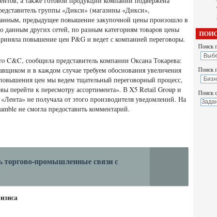
ентов, а также готовой продукции компании подвержена
едставитель группы «Дикси» (магазины «Дикси»,
 данным, предыдущее повышение закупочной цены произошло в
По данным других сетей, по разным категориям товаров цены
ПОИС
приняла повышение цен P&G и ведет с компанией переговоры.
Поиск п
tro C&C, сообщила представитель компании Оксана Токарева:
вщиком и в каждом случае требуем обоснования увеличения
Поиск 
повышения цен мы ведем тщательный переговорный процесс,
вы перейти к пересмотру ассортимента». В X5 Retail Group и
Поиск с
«Лента» не получала от этого производителя уведомлений. На
amble не смогла предоставить комментарий.
ть торгово-промышленные связи с
ризиса