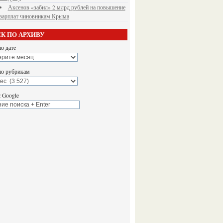
Аксенов «забил» 2 млрд рублей на повышение
зарплат чиновникам Крыма
К ПО АРХИВУ
о дате
по рубрикам
 Google