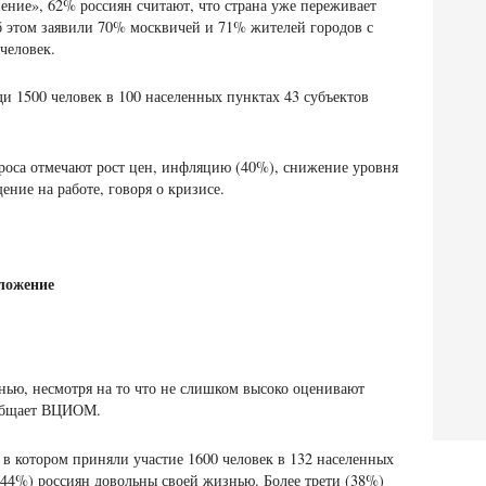
ние», 62% россиян считают, что страна уже переживает
б этом заявили 70% москвичей и 71% жителей городов с
 человек.
ди 1500 человек в 100 населенных пунктах 43 субъектов
роса отмечают рост цен, инфляцию (40%), снижение уровня
ние на работе, говоря о кризисе.
оложение
ью, несмотря на то что не слишком высоко оценивают
ообщает ВЦИОМ.
, в котором приняли участие 1600 человек в 132 населенных
44%) россиян довольны своей жизнью. Более трети (38%)