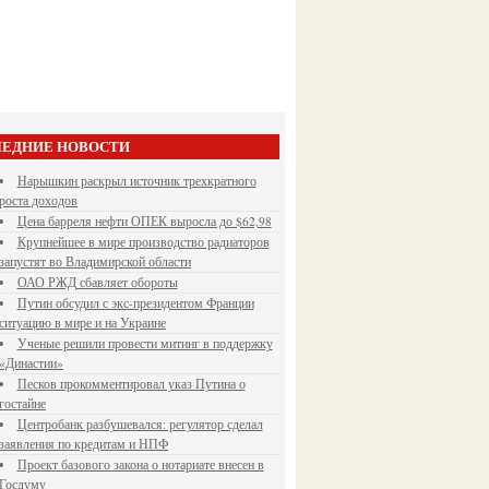
ЕДНИЕ НОВОСТИ
Нарышкин раскрыл источник трехкратного
роста доходов
Цена барреля нефти ОПЕК выросла до $62,98
Крупнейшее в мире производство радиаторов
запустят во Владимирской области
ОАО РЖД сбавляет обороты
Путин обсудил с экс-президентом Франции
ситуацию в мире и на Украине
Ученые решили провести митинг в поддержку
«Династии»
Песков прокомментировал указ Путина о
гостайне
Центробанк разбушевался: регулятор сделал
заявления по кредитам и НПФ
Проект базового закона о нотариате внесен в
Госдуму