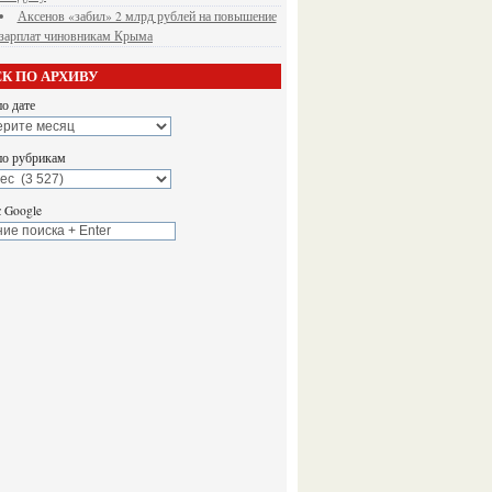
Аксенов «забил» 2 млрд рублей на повышение
зарплат чиновникам Крыма
К ПО АРХИВУ
о дате
по рубрикам
 Google