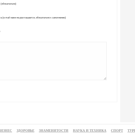
 (обязательно)
а (e-mail нами не разглашается, обязательно к заполнению)
т
БИЗНЕС
ЗДОРОВЬЕ
ЗНАМЕНИТОСТИ
НАУКА И ТЕХНИКА
СПОРТ
ТУР