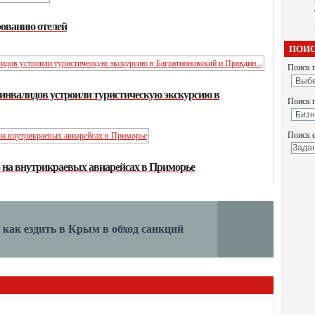
рованию отелей
ПОИС
Поиск п
 инвалидов устроили туристическую экскурсию в
Поиск 
Поиск с
о на внутрикраевых авиарейсах в Приморье
как ездить в Крым в обход санкций