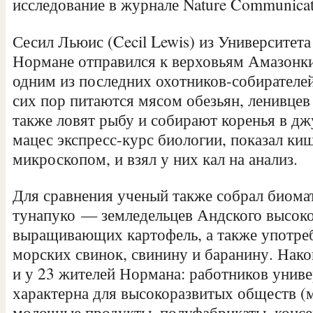
исследование в журнале Nature Communicat
Сесил Льюис (Cecil Lewis) из Университет
Нормане отправился к верховьям Амазонк
одним из последних охотников-собирателей
сих пор питаются мясом обезьян, ленивцев 
также ловят рыбу и собирают коренья в дж
мацес экспресс-курс биологии, показал ки
микроскопом, и взял у них кал на анализ.
Для сравнения ученый также собрал биома
тунапуко — земледельцев Андского высоко
выращивающих картофель, а также употр
морских свинок, свинину и баранину. Након
и у 23 жителей Нормана: работников универ
характерна для высокоразвитых обществ (
молочные продукты, полуфабрикаты, консе