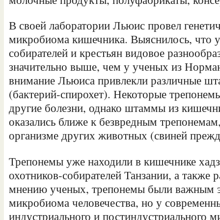
В своей лаборатории Льюис провел генетич
микробиома кишечника. Выяснилось, что у
собирателей и крестьян видовое разнообра
значительно выше, чем у ученых из Норма
внимание Льюиса привлекли различные ш
(бактерий-спирохет). Некоторые трепонем
другие болезни, однако штаммы из кишечн
оказались ближе к безвредным трепонемам,
организме других животных (свиней прежде
Трепонемы уже находили в кишечнике хад
охотников-собирателей Танзании, а также 
мнению ученых, трепонемы были важным э
микробиома человечества, но у современн
индустриального и постиндустриального ми