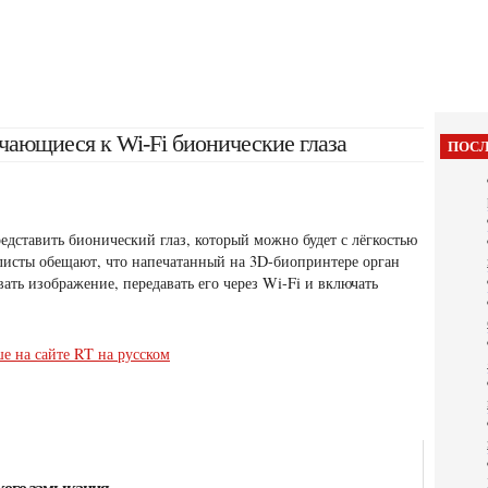
чающиеся к Wi-Fi бионические глаза
ПОСЛ
едставить бионический глаз, который можно будет с лёгкостью
листы обещают, что напечатанный на 3D-биопринтере орган
вать изображение, передавать его
через Wi-Fi и включать
е на сайте RT на русском
ткого замыкания