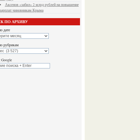
Аксенов «забил» 2 млрд рублей на повышение
зарплат чиновникам Крыма
К ПО АРХИВУ
о дате
по рубрикам
 Google