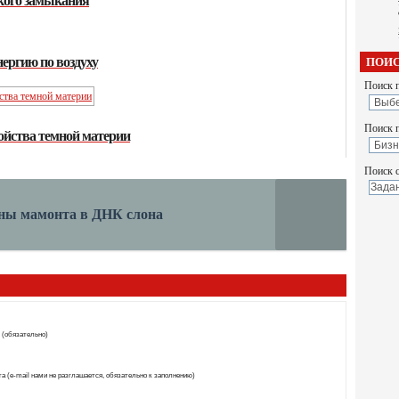
ергию по воздуху
ПОИС
Поиск п
Поиск 
ойства темной материи
Поиск с
ены мамонта в ДНК слона
 (обязательно)
а (e-mail нами не разглашается, обязательно к заполнению)