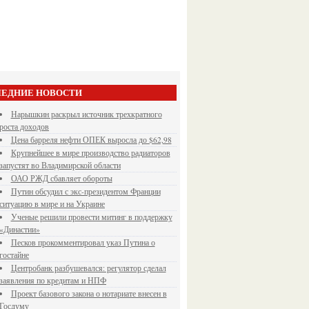
ЕДНИЕ НОВОСТИ
Нарышкин раскрыл источник трехкратного
роста доходов
Цена барреля нефти ОПЕК выросла до $62,98
Крупнейшее в мире производство радиаторов
запустят во Владимирской области
ОАО РЖД сбавляет обороты
Путин обсудил с экс-президентом Франции
ситуацию в мире и на Украине
Ученые решили провести митинг в поддержку
«Династии»
Песков прокомментировал указ Путина о
гостайне
Центробанк разбушевался: регулятор сделал
заявления по кредитам и НПФ
Проект базового закона о нотариате внесен в
Госдуму