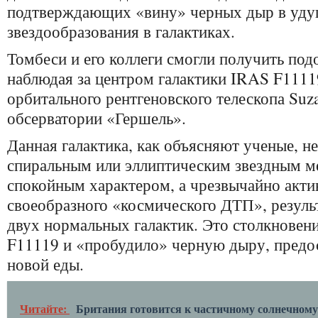
подтверждающих «вину» черных дыр в уду
звездообразования в галактиках.
Томбеси и его коллеги смогли получить по
наблюдая за центром галактики IRAS F111
орбитального рентгеновского телескопа Suz
обсерватории «Гершель».
Данная галактика, как объясняют ученые, н
спиральным или эллиптическим звездным м
спокойным характером, а чрезвычайно акт
своеобразного «космического ДТП», резуль
двух нормальных галактик. Это столкновен
F11119 и «пробудило» черную дыру, предос
новой еды.
Читайте:
Британия готовится к частичному солнечном