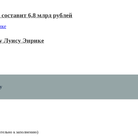
составит 6,8 млрд рублей
у Луису Энрике
у
зательно к заполнению)