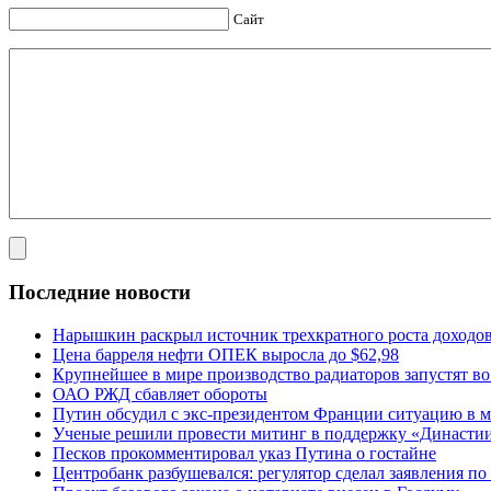
Сайт
Последние новости
Нарышкин раскрыл источник трехкратного роста доходо
Цена барреля нефти ОПЕК выросла до $62,98
Крупнейшее в мире производство радиаторов запустят в
ОАО РЖД сбавляет обороты
Путин обсудил с экс-президентом Франции ситуацию в м
Ученые решили провести митинг в поддержку «Династи
Песков прокомментировал указ Путина о гостайне
Центробанк разбушевался: регулятор сделал заявления п