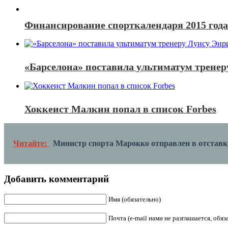
Финансирование спорткалендаря 2015 года 
«Барселона» поставила ультиматум тренер
Хоккеист Малкин попал в список Forbes
Читайте:
Министр спорта Марокко отправлен в отставк
Добавить комментарий
Имя (обязательно)
Почта (e-mail нами не разглашается, обя