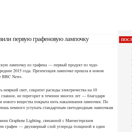
вили первую графеновую лампочку
ПОСЛ
скую лампочку из графена — первый продукт из чудо-
ередине 2015 года. Презентация лампочке прошла в новом
ет BBC News.
ть неяркий свет, сократит расходы электричества на 10
 главное, не перегорит в течении многих лет — благодаря
 нового вещества покрыта нить накаливания лампочки. По
т лишь немного уступать стандартным светодиодным лампочкам
нии Graphene Lighting, связанной с Манчестерским
мали графен — двухмерный слой углерода толщиной в один