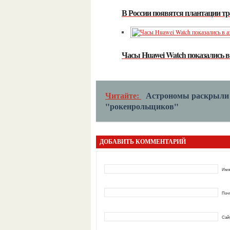
В России появятся плантации тр
Часы Huawei Watch показались 
Читайте:
Астрономы раскрыли 
"рокенрольщиков"
ДОБАВИТЬ КОММЕНТАРИЙ
Имя
Почт
Сай