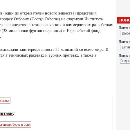
 (один из открывателей нового вещества) представил
жорджу Осборну (George Osborne) на открытии Института
ПОИС
тране лидерство в технологических и коммерческих разработках
Поиск п
о (38 миллионов фунтов стерлинга) и Европейский фонд
.
Поиск 
высказали заинтересованность 35 компаний со всего мира. В
ся в теннисных ракетках и зубных протезах, а также в
Поиск с
риставку