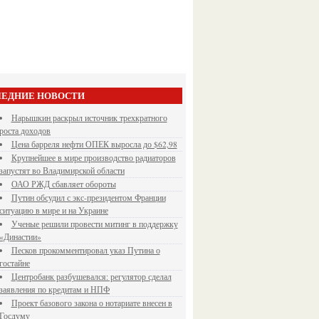
ЕДНИЕ НОВОСТИ
Нарышкин раскрыл источник трехкратного
роста доходов
Цена барреля нефти ОПЕК выросла до $62,98
Крупнейшее в мире производство радиаторов
запустят во Владимирской области
ОАО РЖД сбавляет обороты
Путин обсудил с экс-президентом Франции
ситуацию в мире и на Украине
Ученые решили провести митинг в поддержку
«Династии»
Песков прокомментировал указ Путина о
гостайне
Центробанк разбушевался: регулятор сделал
заявления по кредитам и НПФ
Проект базового закона о нотариате внесен в
Госдуму