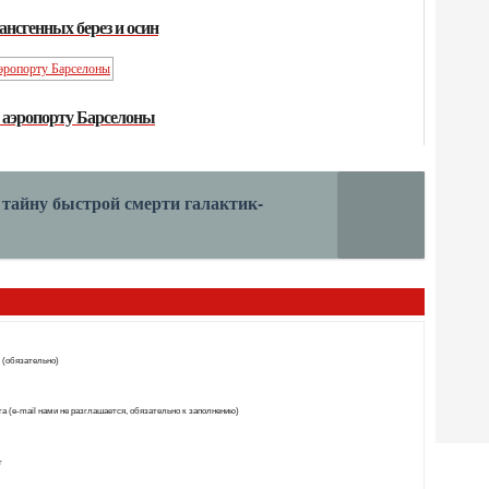
ансгенных берез и осин
в аэропорту Барселоны
тайну быстрой смерти галактик-
 (обязательно)
а (e-mail нами не разглашается, обязательно к заполнению)
т