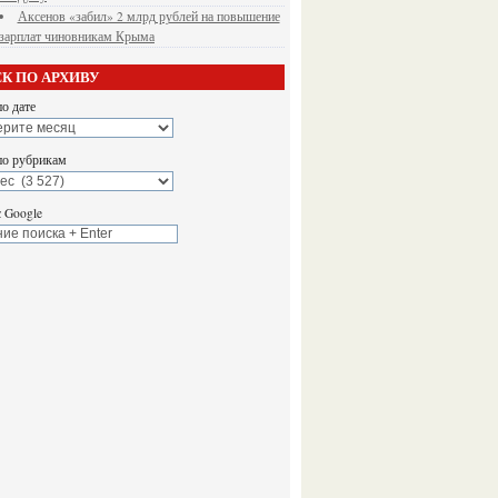
Аксенов «забил» 2 млрд рублей на повышение
зарплат чиновникам Крыма
К ПО АРХИВУ
о дате
по рубрикам
 Google