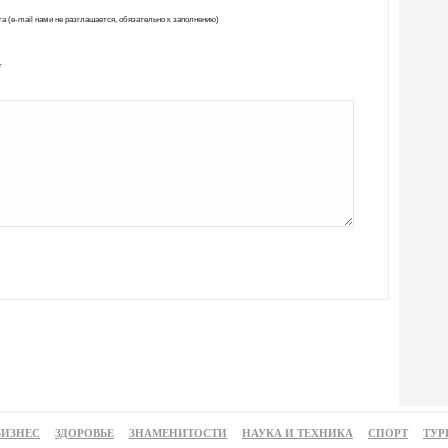
а (e-mail нами не разглашается, обязательно к заполнению)
т
БИЗНЕС
ЗДОРОВЬЕ
ЗНАМЕНИТОСТИ
НАУКА И ТЕХНИКА
СПОРТ
ТУР