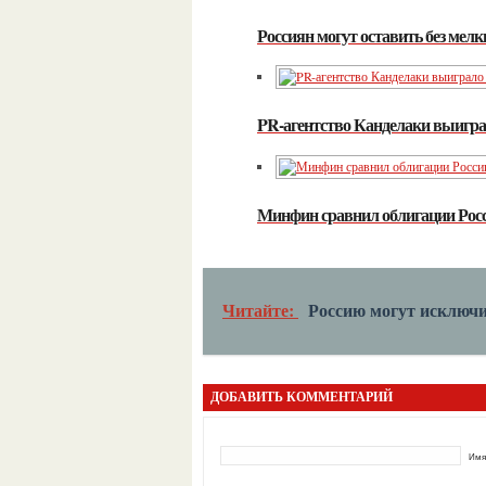
Россиян могут оставить без мел
PR-агентство Канделаки выигра
Минфин сравнил облигации Рос
Читайте:
Россию могут исключ
ДОБАВИТЬ КОММЕНТАРИЙ
Имя