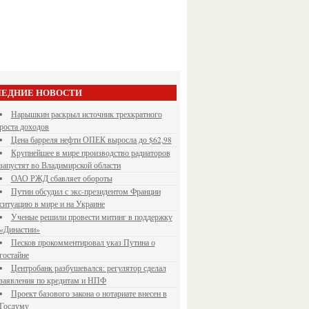
ЕДНИЕ НОВОСТИ
Нарышкин раскрыл источник трехкратного
роста доходов
Цена барреля нефти ОПЕК выросла до $62,98
Крупнейшее в мире производство радиаторов
запустят во Владимирской области
ОАО РЖД сбавляет обороты
Путин обсудил с экс-президентом Франции
ситуацию в мире и на Украине
Ученые решили провести митинг в поддержку
«Династии»
Песков прокомментировал указ Путина о
гостайне
Центробанк разбушевался: регулятор сделал
заявления по кредитам и НПФ
Проект базового закона о нотариате внесен в
Госдуму