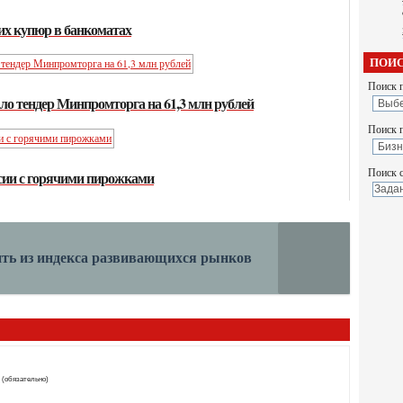
ких купюр в банкоматах
ПОИС
Поиск п
ло тендер Минпромторга на 61,3 млн рублей
Поиск 
Поиск с
сии с горячими пирожками
ить из индекса развивающихся рынков
 (обязательно)