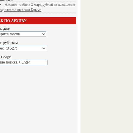
Аксенов «забил» 2 млрд рублей на повышение
зарплат чиновникам Крыма
К ПО АРХИВУ
о дате
по рубрикам
 Google