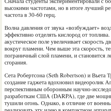
Сначала студенты экспериментировали с б
высокими частотами, но в итоге лучший рез
частота в 30-60 герц.
Волна давления от звука «возбуждает» возд
эффективно отделять кислород от топлива.
акустическое поле увеличивает скорость д
вокруг пламени. Чем выше эта скорость, т
пограничный слой пламени, и становится л
сгорания.
Сета Робертсона (Seth Robertson) и Вьета Тр
создание гаджета вдохновил видеоролик Аг
перспективным оборонным научно-исследо
разработкам США (DARPA), где две мощн
тушили огонь. Однако, в отличие от военн
реализовать эту идею в компактном аппара