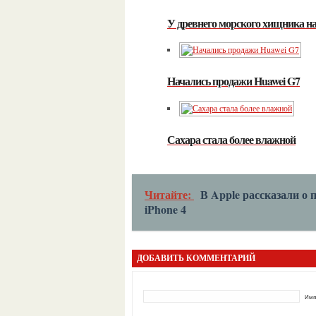
У древнего морского хищника н
Начались продажи Huawei G7
Сахара стала более влажной
Читайте:
В Apple рассказали о 
iPhone 4
ДОБАВИТЬ КОММЕНТАРИЙ
Имя