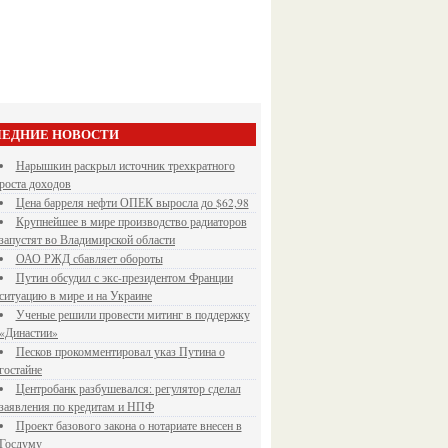
ЕДНИЕ НОВОСТИ
Нарышкин раскрыл источник трехкратного
роста доходов
Цена барреля нефти ОПЕК выросла до $62,98
Крупнейшее в мире производство радиаторов
запустят во Владимирской области
ОАО РЖД сбавляет обороты
Путин обсудил с экс-президентом Франции
ситуацию в мире и на Украине
Ученые решили провести митинг в поддержку
«Династии»
Песков прокомментировал указ Путина о
гостайне
Центробанк разбушевался: регулятор сделал
заявления по кредитам и НПФ
Проект базового закона о нотариате внесен в
Госдуму