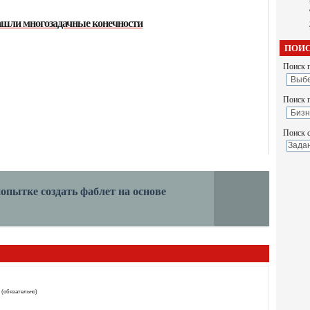
ашли многозадачные конечности
ПОИС
Поиск п
Поиск 
Поиск с
попытке создать фаблет на основе
 (обязательно)