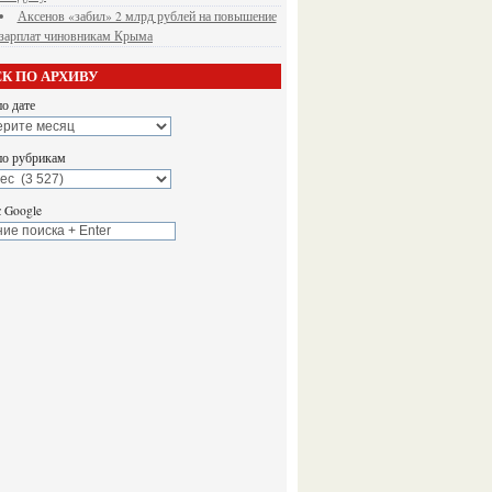
Аксенов «забил» 2 млрд рублей на повышение
зарплат чиновникам Крыма
К ПО АРХИВУ
о дате
по рубрикам
 Google