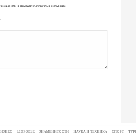
а (e-mail нами не разглашается, обязательно к заполнению)
т
БИЗНЕС
ЗДОРОВЬЕ
ЗНАМЕНИТОСТИ
НАУКА И ТЕХНИКА
СПОРТ
ТУР