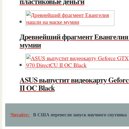
пластиковые деньги
Древнейший фрагмент Евангелия 
мумии
ASUS выпустит видеокарту Geforc
II OC Black
Читайте:
В США перенесли запуск научного спутника