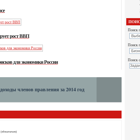
се
ПОИС
Поиск п
рует рост ВВП
Поиск 
Поиск с
рисков для экономики России
доходы членов правления за 2014 год
 (обязательно)