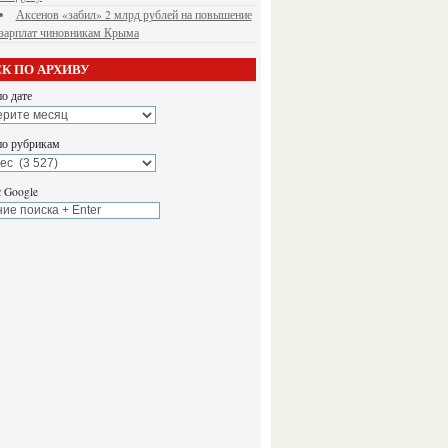
Аксенов «забил» 2 млрд рублей на повышение
зарплат чиновникам Крыма
К ПО АРХИВУ
о дате
по рубрикам
 Google