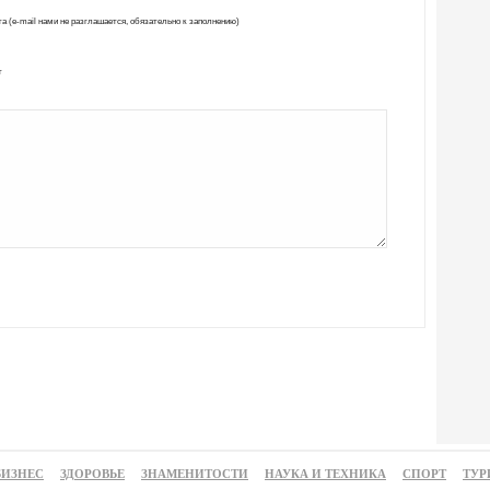
а (e-mail нами не разглашается, обязательно к заполнению)
т
БИЗНЕС
ЗДОРОВЬЕ
ЗНАМЕНИТОСТИ
НАУКА И ТЕХНИКА
СПОРТ
ТУР