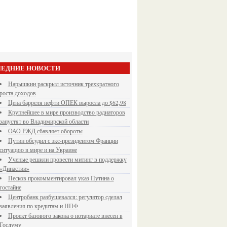
ЕДНИЕ НОВОСТИ
Нарышкин раскрыл источник трехкратного
роста доходов
Цена барреля нефти ОПЕК выросла до $62,98
Крупнейшее в мире производство радиаторов
запустят во Владимирской области
ОАО РЖД сбавляет обороты
Путин обсудил с экс-президентом Франции
ситуацию в мире и на Украине
Ученые решили провести митинг в поддержку
«Династии»
Песков прокомментировал указ Путина о
гостайне
Центробанк разбушевался: регулятор сделал
заявления по кредитам и НПФ
Проект базового закона о нотариате внесен в
Госдуму