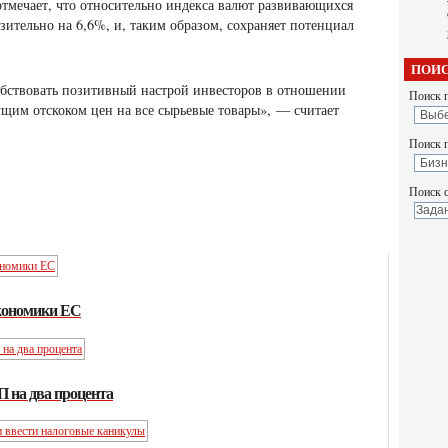
мечает, что относительно индекса валют развивающихся
изительно на 6,6%, и, таким образом, сохраняет потенциал
ПОИС
обствовать позитивный настрой инвесторов в отношении
Поиск п
ущим отскоком цен на все сырьевые товары», — считает
Поиск 
Поиск с
кономики ЕС
П на два процента