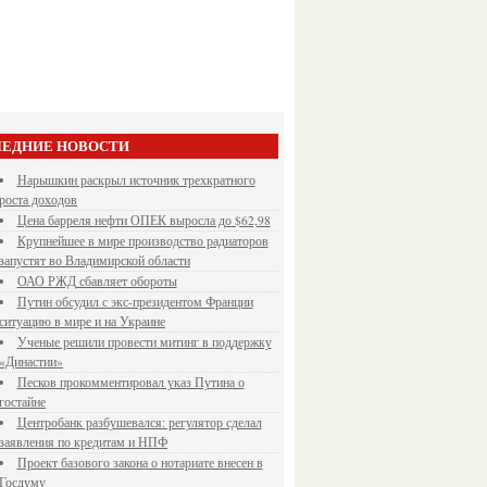
ЕДНИЕ НОВОСТИ
Нарышкин раскрыл источник трехкратного
роста доходов
Цена барреля нефти ОПЕК выросла до $62,98
Крупнейшее в мире производство радиаторов
запустят во Владимирской области
ОАО РЖД сбавляет обороты
Путин обсудил с экс-президентом Франции
ситуацию в мире и на Украине
Ученые решили провести митинг в поддержку
«Династии»
Песков прокомментировал указ Путина о
гостайне
Центробанк разбушевался: регулятор сделал
заявления по кредитам и НПФ
Проект базового закона о нотариате внесен в
Госдуму