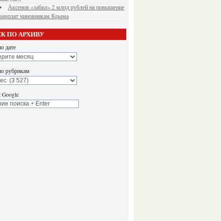
Аксенов «забил» 2 млрд рублей на повышение
зарплат чиновникам Крыма
К ПО АРХИВУ
о дате
по рубрикам
 Google