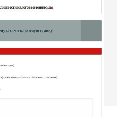
ли ввести налоговые каникулы
депутатами ключевую ставку
 (обязательно)
а (e-mail нами не разглашается, обязательно к заполнению)
т