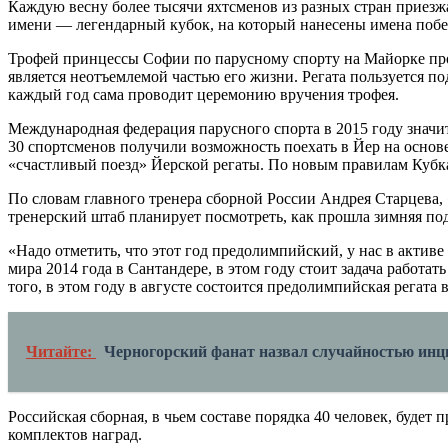
Каждую весну более тысячи яхтсменов из разных стран приезж
имени — легендарный кубок, на который нанесены имена побе
Трофей принцессы Софии по парусному спорту на Майорке прох
является неотъемлемой частью его жизни. Регата пользуется 
каждый год сама проводит церемонию вручения трофея.
Международная федерация парусного спорта в 2015 году значит
30 спортсменов получили возможность поехать в Йер на основе
«счастливый поезд» Йерской регаты. По новым правилам Кубка
По словам главного тренера сборной России Андрея Старцева, 
тренерский штаб планирует посмотреть, как прошла зимняя под
«Надо отметить, что этот год предолимпийский, у нас в актив
мира 2014 года в Сантандере, в этом году стоит задача работат
того, в этом году в августе состоится предолимпийская регата
Читайте:
Черногорский фанат назвал случайностью ин
Российская сборная, в чьем составе порядка 40 человек, будет
комплектов наград.