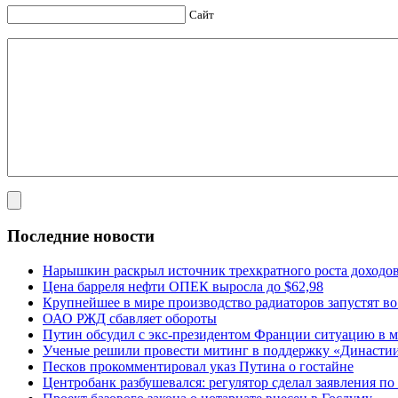
Сайт
Последние новости
Нарышкин раскрыл источник трехкратного роста доходо
Цена барреля нефти ОПЕК выросла до $62,98
Крупнейшее в мире производство радиаторов запустят в
ОАО РЖД сбавляет обороты
Путин обсудил с экс-президентом Франции ситуацию в м
Ученые решили провести митинг в поддержку «Династи
Песков прокомментировал указ Путина о гостайне
Центробанк разбушевался: регулятор сделал заявления п