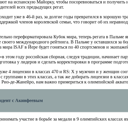
ают на испанскую Майорку, чтобы посоревноваться и получить 
дителей всех предыдущих регат.
одит уже в 46-й раз, за долгие годы превратился в хорошую тр
поддержкой членов королевской семьи, что говорит об их неравн
ельно переформатировала Кубок мира, теперь регата в Пальме я
 своего международного рейтинга. В Пальме у оставшихся за бо
 мира ISAF в Йере будет гоняться по 40 спортсменов и экипаже
«в этом году российская сборная, следуя традиции, начинает па
готовка у лидеров и сделать корректировки в программе подгото
е уже 4 лицензии в классах 470 и RS: X у мужчин и у женщин со
ь с группами в этих классах, а так же добирать лицензии в класс
 в Рио-де-Жанейро, нам важно примериться к олимпийской аквато
цидент с Акинфеевым
 принимать участие в борьбе за медали в 9 олимпийских классах 