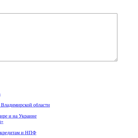
в
о Владимирской области
ире и на Украине
и»
о кредитам и НПФ