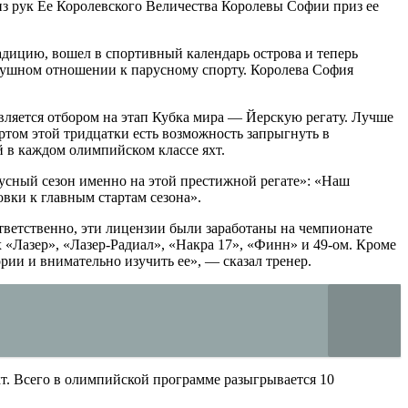
из рук Ее Королевского Величества Королевы Софии приз ее
адицию, вошел в спортивный календарь острова и теперь
одушном отношении к парусному спорту. Королева София
вляется отбором на этап Кубка мира — Йерскую регату. Лучше
ртом этой тридцатки есть возможность запрыгнуть в
й в каждом олимпийском классе яхт.
русный сезон именно на этой престижной регате»: «Наш
вки к главным стартам сезона».
ответственно, эти лицензии были заработаны на чемпионате
ах «Лазер», «Лазер-Радиал», «Накра 17», «Финн» и 49-ом. Кроме
рии и внимательно изучить ее», — сказал тренер.
яхт. Всего в олимпийской программе разыгрывается 10