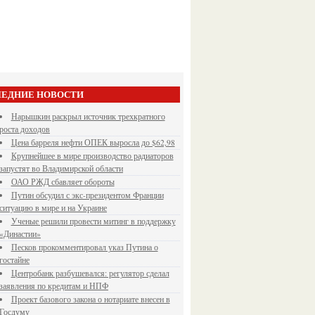
ЕДНИЕ НОВОСТИ
Нарышкин раскрыл источник трехкратного
роста доходов
Цена барреля нефти ОПЕК выросла до $62,98
Крупнейшее в мире производство радиаторов
запустят во Владимирской области
ОАО РЖД сбавляет обороты
Путин обсудил с экс-президентом Франции
ситуацию в мире и на Украине
Ученые решили провести митинг в поддержку
«Династии»
Песков прокомментировал указ Путина о
гостайне
Центробанк разбушевался: регулятор сделал
заявления по кредитам и НПФ
Проект базового закона о нотариате внесен в
Госдуму