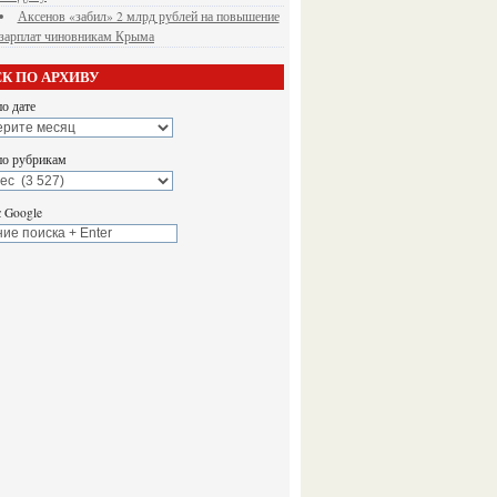
Аксенов «забил» 2 млрд рублей на повышение
зарплат чиновникам Крыма
К ПО АРХИВУ
о дате
по рубрикам
 Google