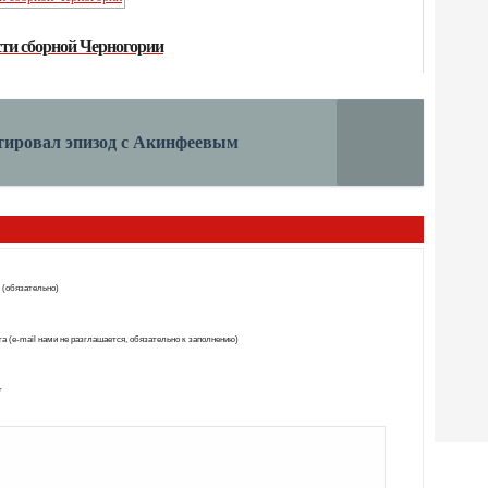
сти сборной Черногории
тировал эпизод с Акинфеевым
 (обязательно)
а (e-mail нами не разглашается, обязательно к заполнению)
т