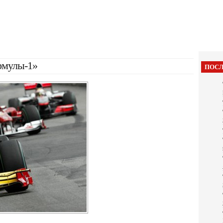
рмулы-1»
ПОСЛ