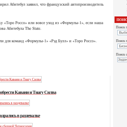
ирил Абитебул заявил, что французский автопроизводитель
ПОИС
ку «Торо Россо» или вовсе уход из «Формулы-1», если наша
Поиск п
ва Абитебула The State.
ли для команд «Формулы-1» «Рэд Булл» и «Торо Россо».
Поиск 
Поиск с
обрести Кавани и Тиагу Силва
одрались в раздевалке