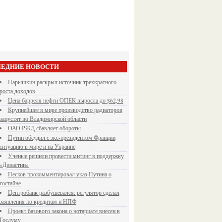
ЕДНИЕ НОВОСТИ
Нарышкин раскрыл источник трехкратного
роста доходов
Цена барреля нефти ОПЕК выросла до $62,98
Крупнейшее в мире производство радиаторов
запустят во Владимирской области
ОАО РЖД сбавляет обороты
Путин обсудил с экс-президентом Франции
ситуацию в мире и на Украине
Ученые решили провести митинг в поддержку
«Династии»
Песков прокомментировал указ Путина о
гостайне
Центробанк разбушевался: регулятор сделал
заявления по кредитам и НПФ
Проект базового закона о нотариате внесен в
Госдуму