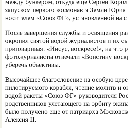
между бункером, откуда еще Сергей Корол
запуском первого космонавта Земли Юрия Г
носителем «Союз ФГ», установленной на с
После завершения службы и освящения ра
окропил святой водой журналистов и их с
приговаривая: «Иисус, воскресе!», на что
фотожурналисты отвечали «Воистину воскр
уберечь объективы.
Высочайшее благословение на особую цер
пилотируемого корабля, чтение молитв и о
водой ракеты «Союз ФГ» руководителя Ро
родственников улетающего на орбиту экип
было получено еще от патриарха Московско
Алексия II.