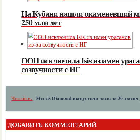
На Кубани нашли окаменевший м
250 млн лет
ООН исключила Isis из имен урага
созвучности с ИГ
Читайте:
Mervis Diamond выпустили часы за 30 тысяч
ДОБАВИТЬ КОММЕНТАРИЙ