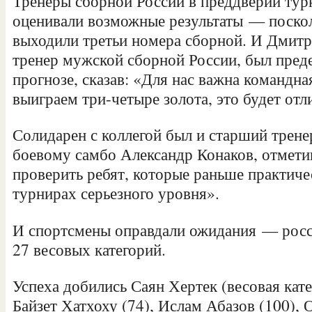
Тренеры сборной России в преддверии
тур
оценивали возможные результаты — поскол
выходили третьи номера сборной. И Дмит
тренер мужской сборной России, был преде
прогнозе, сказав: «Для нас важна командная
выиграем три-четыре золота, это будет от
Солидарен с коллегой был и старший трене
боевому самбо Александр Конаков, отмет
проверить ребят, которые раньше практиче
турнирах серьезного уровня».
И спортсмены оправдали ожидания — росси
27 весовых категорий.
Успеха добились Саян Хертек (весовая кате
Байзет Хатхоху (74), Ислам Абазов (100), 