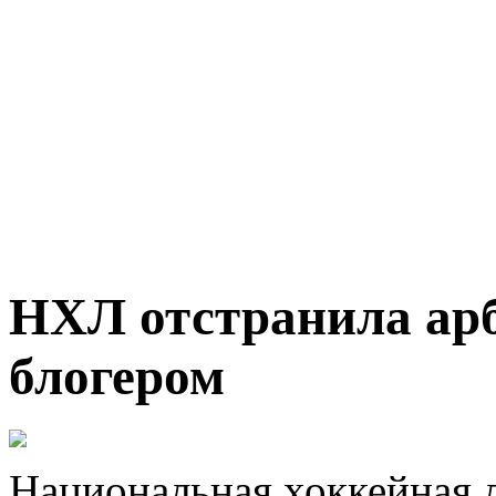
НХЛ отстранила арб
блогером
Национальная хоккейная л