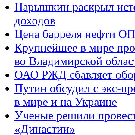
Нарышкин раскрыл исто
доходов
Цена барреля нефти ОП
Крупнейшее в мире про
во Владимирской облас
ОАО РЖД сбавляет обо
Путин обсудил с экс-п
в мире и на Украине
Ученые решили провест
«Династии»