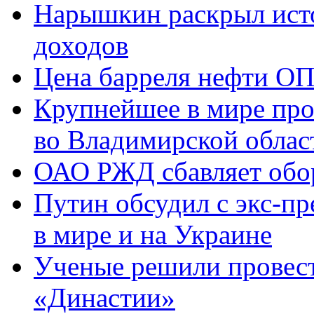
Нарышкин раскрыл исто
доходов
Цена барреля нефти ОП
Крупнейшее в мире про
во Владимирской облас
ОАО РЖД сбавляет обо
Путин обсудил с экс-п
в мире и на Украине
Ученые решили провест
«Династии»