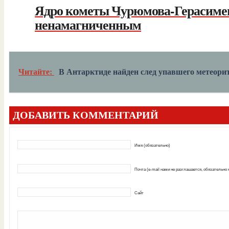
Ядро кометы Чурюмова-Герасимен
ненамагниченным
Читайте:
В Антарктиде найден след упавшего метеори
ДОБАВИТЬ КОММЕНТАРИЙ
Имя (обязательно)
Почта (e-mail нами не разглашается, обязательно
Сайт