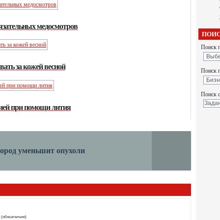
язательных медосмотров
ПОИС
Поиск п
вать за кожей весной
Поиск 
Поиск с
сией при помощи лития
ород уменьшит опухоли
 (обязательно)