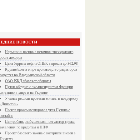
ЕДНИЕ НОВОСТИ
Нарышкин раскрыл источник трехкратного
роста доходов
Цена барреля нефти ОПЕК выросла до $62,98
Крупнейшее в мире производство радиаторов
запустят во Владимирской области
ОАО РЖД сбавляет обороты
Путин обсудил с экс-президентом Франции
ситуацию в мире и на Украине
Ученые решили провести митинг в поддержку
«Династии»
Песков прокомментировал указ Путина о
гостайне
Центробанк разбушевался: регулятор сделал
заявления по кредитам и НПФ
Проект базового закона о нотариате внесен в
Госдуму