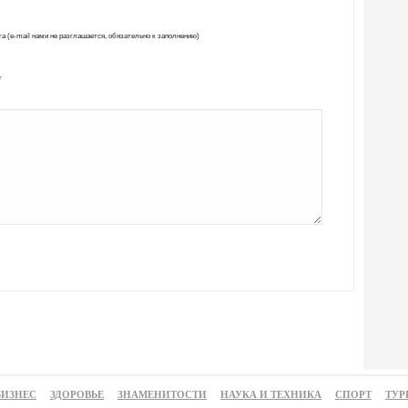
а (e-mail нами не разглашается, обязательно к заполнению)
т
БИЗНЕС
ЗДОРОВЬЕ
ЗНАМЕНИТОСТИ
НАУКА И ТЕХНИКА
СПОРТ
ТУР