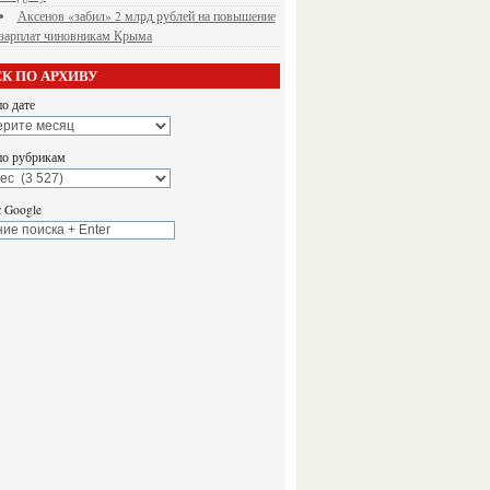
Аксенов «забил» 2 млрд рублей на повышение
зарплат чиновникам Крыма
К ПО АРХИВУ
о дате
по рубрикам
 Google