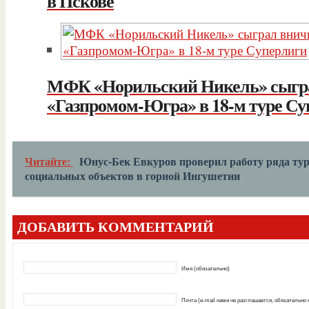
в Пскове
МФК «Норильский Никель» сыгр
«Газпромом-Югра» в 18-м туре Су
Читайте:
Юнус-Бек Евкуров проверил работу ряда тур
социальных объектов в горной Ингушетии
ДОБАВИТЬ КОММЕНТАРИЙ
Имя (обязательно)
Почта (e-mail нами не разглашается, обязательно