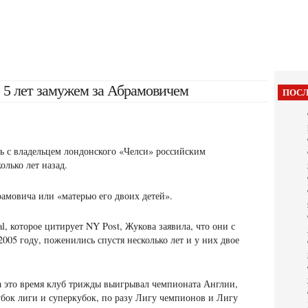
е 5 лет замужем за Абрамовичем
ПОСЛ
ь с владельцем лондонского «Челси» российским
лько лет назад.
амовича или «матерью его двоих детей».
al, которое
цитирует NY Post, Жукова заявила, что они с
05 году, поженились спустя несколько лет и у них двое
За это время клуб трижды выигрывал чемпионата Англии,
ок лиги и суперкубок, по разу Лигу чемпионов и Лигу