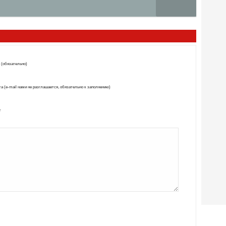
 (обязательно)
а (e-mail нами не разглашается, обязательно к заполнению)
т