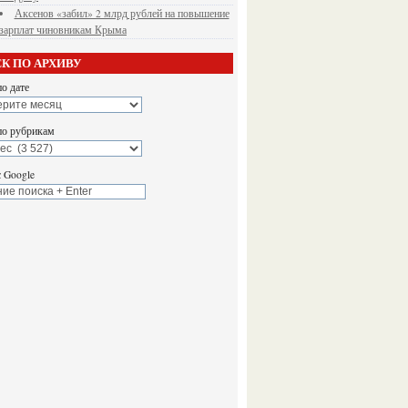
Аксенов «забил» 2 млрд рублей на повышение
зарплат чиновникам Крыма
К ПО АРХИВУ
о дате
по рубрикам
 Google