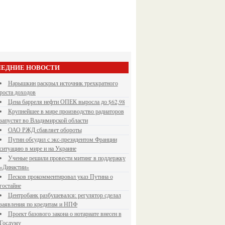
ЕДНИЕ НОВОСТИ
Нарышкин раскрыл источник трехкратного
роста доходов
Цена барреля нефти ОПЕК выросла до $62,98
Крупнейшее в мире производство радиаторов
запустят во Владимирской области
ОАО РЖД сбавляет обороты
Путин обсудил с экс-президентом Франции
ситуацию в мире и на Украине
Ученые решили провести митинг в поддержку
«Династии»
Песков прокомментировал указ Путина о
гостайне
Центробанк разбушевался: регулятор сделал
заявления по кредитам и НПФ
Проект базового закона о нотариате внесен в
Госдуму