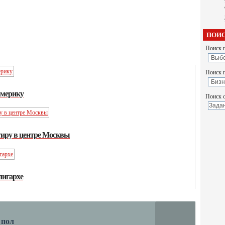
ПОИС
Поиск п
Поиск 
Америку
Поиск с
иру в центре Москвы
лигархе
 пол