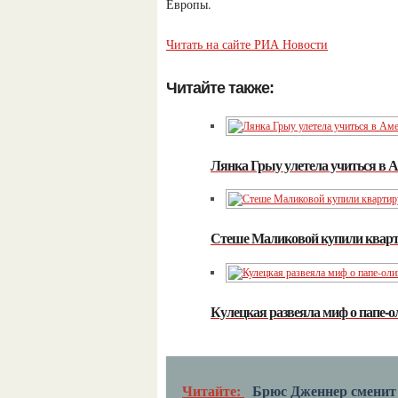
Европы.
Читать на сайте РИА Новости
Читайте также:
Лянка Грыу улетела учиться в 
Стеше Маликовой купили кварт
Кулецкая развеяла миф о папе-о
Читайте:
Брюс Дженнер сменит