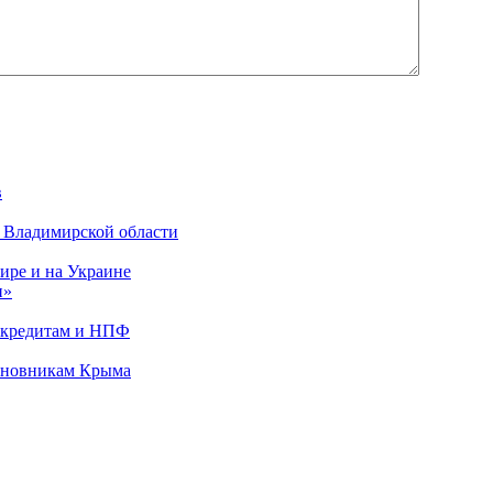
в
о Владимирской области
ире и на Украине
и»
о кредитам и НПФ
чиновникам Крыма