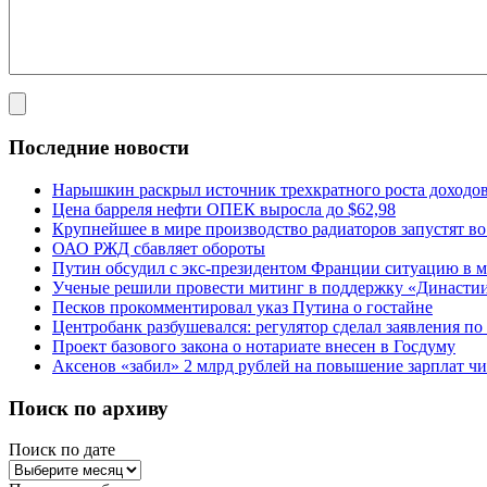
Последние новости
Нарышкин раскрыл источник трехкратного роста доходо
Цена барреля нефти ОПЕК выросла до $62,98
Крупнейшее в мире производство радиаторов запустят в
ОАО РЖД сбавляет обороты
Путин обсудил с экс-президентом Франции ситуацию в м
Ученые решили провести митинг в поддержку «Династи
Песков прокомментировал указ Путина о гостайне
Центробанк разбушевался: регулятор сделал заявления п
Проект базового закона о нотариате внесен в Госдуму
Аксенов «забил» 2 млрд рублей на повышение зарплат 
Поиск по архиву
Поиск по дате