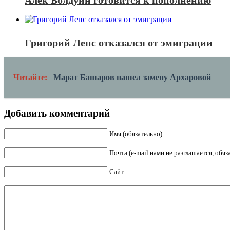
Алек Болдуин готовится к пополнению
Григорий Лепс отказался от эмиграции
Читайте:
Марат Башаров нашел замену Архаровой
Добавить комментарий
Имя (обязательно)
Почта (e-mail нами не разглашается, обя
Сайт