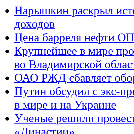
Нарышкин раскрыл исто
доходов
Цена барреля нефти ОП
Крупнейшее в мире про
во Владимирской облас
ОАО РЖД сбавляет обо
Путин обсудил с экс-п
в мире и на Украине
Ученые решили провест
«Династии»