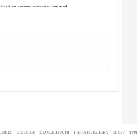
а (e-mail нами не разглашается, обязательно к заполнению)
т
БИЗНЕС
ЗДОРОВЬЕ
ЗНАМЕНИТОСТИ
НАУКА И ТЕХНИКА
СПОРТ
ТУР