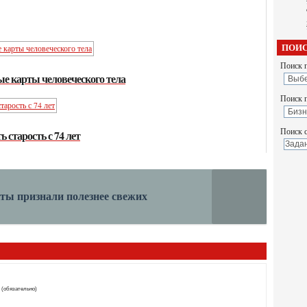
ПОИС
Поиск п
е карты человеческого тела
Поиск 
Поиск с
старость с 74 лет
ты признали полезнее свежих
 (обязательно)