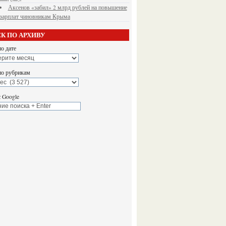
Аксенов «забил» 2 млрд рублей на повышение
зарплат чиновникам Крыма
К ПО АРХИВУ
о дате
по рубрикам
 Google