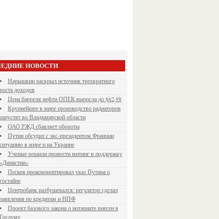
ЕДНИЕ НОВОСТИ
Нарышкин раскрыл источник трехкратного
роста доходов
Цена барреля нефти ОПЕК выросла до $62,98
Крупнейшее в мире производство радиаторов
запустят во Владимирской области
ОАО РЖД сбавляет обороты
Путин обсудил с экс-президентом Франции
ситуацию в мире и на Украине
Ученые решили провести митинг в поддержку
«Династии»
Песков прокомментировал указ Путина о
гостайне
Центробанк разбушевался: регулятор сделал
заявления по кредитам и НПФ
Проект базового закона о нотариате внесен в
Госдуму