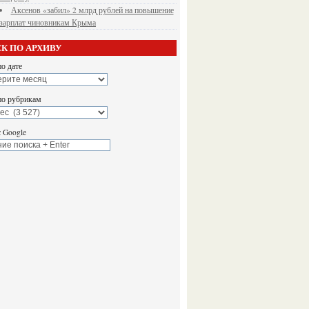
Аксенов «забил» 2 млрд рублей на повышение
зарплат чиновникам Крыма
К ПО АРХИВУ
о дате
по рубрикам
 Google