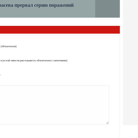
расева прервал серию поражений
 (обязательно)
а (e-mail нами не разглашается, обязательно к заполнению)
т