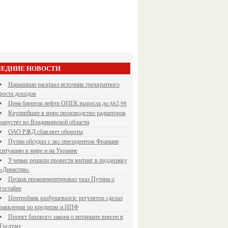
ЕДНИЕ НОВОСТИ
Нарышкин раскрыл источник трехкратного
роста доходов
Цена барреля нефти ОПЕК выросла до $62,98
Крупнейшее в мире производство радиаторов
запустят во Владимирской области
ОАО РЖД сбавляет обороты
Путин обсудил с экс-президентом Франции
ситуацию в мире и на Украине
Ученые решили провести митинг в поддержку
«Династии»
Песков прокомментировал указ Путина о
гостайне
Центробанк разбушевался: регулятор сделал
заявления по кредитам и НПФ
Проект базового закона о нотариате внесен в
Госдуму