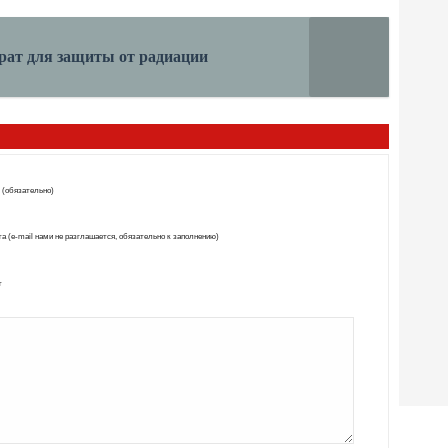
рат для защиты от радиации
 (обязательно)
а (e-mail нами не разглашается, обязательно к заполнению)
т