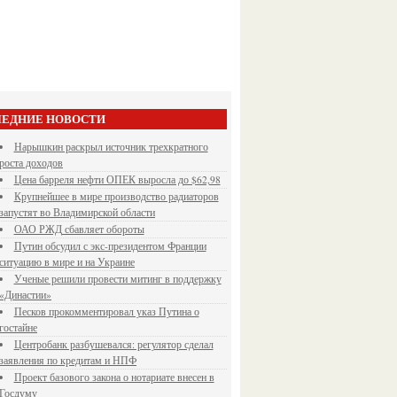
ЕДНИЕ НОВОСТИ
Нарышкин раскрыл источник трехкратного
роста доходов
Цена барреля нефти ОПЕК выросла до $62,98
Крупнейшее в мире производство радиаторов
запустят во Владимирской области
ОАО РЖД сбавляет обороты
Путин обсудил с экс-президентом Франции
ситуацию в мире и на Украине
Ученые решили провести митинг в поддержку
«Династии»
Песков прокомментировал указ Путина о
гостайне
Центробанк разбушевался: регулятор сделал
заявления по кредитам и НПФ
Проект базового закона о нотариате внесен в
Госдуму