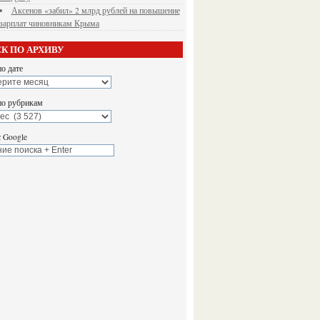
Аксенов «забил» 2 млрд рублей на повышение
зарплат чиновникам Крыма
К ПО АРХИВУ
о дате
по рубрикам
 Google