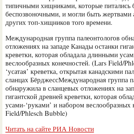
типичными хищниками, которые питались 
беспозвоночными, и могли быть жертвами 
других топ-хищников того времени.
Международная группа палеонтологов обн
отложениях на западе Канады останки гига
креветки, которая обладала длинными уса
веслообразных конечностей. (Lars Field/Ph
‘усатая’ креветка, открытая канадскими па
сланцах БёрджессМеждународная группа п
обнаружила в сланцевых отложениях на за
гигантской древней креветки, которая обл
усами-‘руками’ и набором веслообразных к
Field/Phlesch Bubble)
Читать на сайте РИА Новости